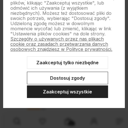
plików, klikając "Zaakceptuj wszystkie", lub
odmówić ich używania (z wyjątkiem
Do koszyka
niezbędnych). Możesz też dostosować pliki do
swoich potrzeb, wybierając "Dostosuj zgody".
Udzieloną zgodę możesz w dowolnym
momencie wycofać lub zmienić, klikając w link
Do ulubionych
Do ulubiony
WYSYŁKA 24H
WYSYŁKA 24H
WYSYŁKA 24H
"Ustawienia plików cookies" na dole strony.
Szczegóły o używanych przez nas plikach
cookie oraz zasadach przetwarzania danych
osobowych znajdziesz w Polityce prywatności.
Zaakceptuj tylko niezbędne
Dostosuj zgody
Zamek meblowy
Zamek meblowy
Zaakceptuj wszystkie
wpuszczany tradycyjny
zatrzaskowy z kluczem
prawy z kluczem 30 mm
cyfrowym zb-301
5.0
20,46 zł
10,07 zł