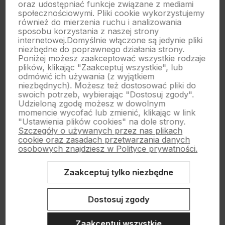
oraz udostępniać funkcje związane z mediami
polityce prywatności
społecznościowymi. Pliki cookie wykorzystujemy
również do mierzenia ruchu i analizowania
sposobu korzystania z naszej strony
O nas
internetowej.
Domyślnie włączone są jedynie pliki
niezbędne do poprawnego działania strony.
Poniżej możesz zaakceptować wszystkie rodzaje
plików, klikając "Zaakceptuj wszystkie", lub
Obsługa klienta
odmówić ich używania (z wyjątkiem
niezbędnych). Możesz też dostosować pliki do
swoich potrzeb, wybierając "Dostosuj zgody".
Pomoc
Udzieloną zgodę możesz w dowolnym
momencie wycofać lub zmienić, klikając w link
"Ustawienia plików cookies" na dole strony.
Szczegóły o używanych przez nas plikach
Moje konto
cookie oraz zasadach przetwarzania danych
osobowych znajdziesz w Polityce prywatności.
Zaakceptuj tylko niezbędne
Sklep internetowy Shoper Premium
Szablon Shoper Modern
3.0™
od GrowCommerce
Realizacja Fusion Marketing
Dostosuj zgody
Zaakceptuj wszystkie