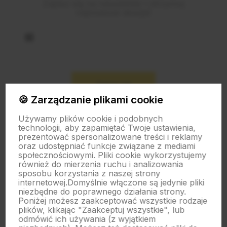
Zapisz się na newsletter i otrzymuj
najnowsze okazje!
Zapisz się na nasz biuletyn – Wpisz adres e-mail
Zapisz się
🍪 Zarządzanie plikami cookie
Używamy plików cookie i podobnych
technologii, aby zapamiętać Twoje ustawienia,
prezentować spersonalizowane treści i reklamy
oraz udostępniać funkcje związane z mediami
polityce prywatności
społecznościowymi. Pliki cookie wykorzystujemy
również do mierzenia ruchu i analizowania
sposobu korzystania z naszej strony
O nas
internetowej.
Domyślnie włączone są jedynie pliki
niezbędne do poprawnego działania strony.
Poniżej możesz zaakceptować wszystkie rodzaje
plików, klikając "Zaakceptuj wszystkie", lub
Obsługa klienta
odmówić ich używania (z wyjątkiem