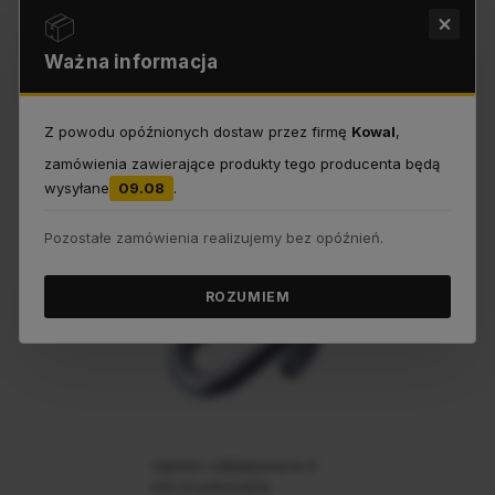
mm ocynkowane
📦
Ważna informacja
1,14 zł
Z powodu opóźnionych dostaw przez firmę
Kowal
,
Do koszyka
zamówienia zawierające produkty tego producenta będą
wysyłane
09.08
.
Do ulubionych
WYSYŁKA 24H
WYSYŁKA 24H
Pozostałe zamówienia realizujemy bez opóźnień.
ROZUMIEM
Ogniwo zaklepywane 8
mm ocynkowane