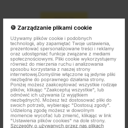
Zapisz się
🍪 Zarządzanie plikami cookie
Używamy plików cookie i podobnych
technologii, aby zapamiętać Twoje ustawienia,
prezentować spersonalizowane treści i reklamy
oraz udostępniać funkcje związane z mediami
polityce prywatności
społecznościowymi. Pliki cookie wykorzystujemy
również do mierzenia ruchu i analizowania
sposobu korzystania z naszej strony
O nas
internetowej.
Domyślnie włączone są jedynie pliki
niezbędne do poprawnego działania strony.
Poniżej możesz zaakceptować wszystkie rodzaje
plików, klikając "Zaakceptuj wszystkie", lub
Obsługa klienta
odmówić ich używania (z wyjątkiem
niezbędnych). Możesz też dostosować pliki do
swoich potrzeb, wybierając "Dostosuj zgody".
Pomoc
Udzieloną zgodę możesz w dowolnym
momencie wycofać lub zmienić, klikając w link
"Ustawienia plików cookies" na dole strony.
Szczegóły o używanych przez nas plikach