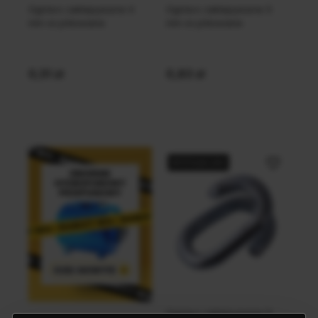
Ogniwo zaklepywane 4
Ogniwo zaklepywane 5
mm ocynkowane
mm ocynkowane
0,51 zł
0,83 zł
Do koszyka
Do koszyka
Do ulubiony
WYSYŁKA 24H
Ogniwo zaklepywane 6