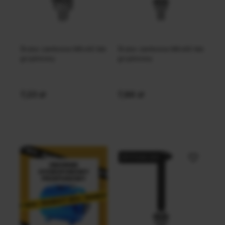
Śruba zamkowa M6x40 łeb
Śruba zamkowa M6x60 łeb
grzybkowy
grzybkowy
7,23 zł
7,86 zł
Do koszyka
Do koszyka
Do ulubiony
WYSYŁKA 24H