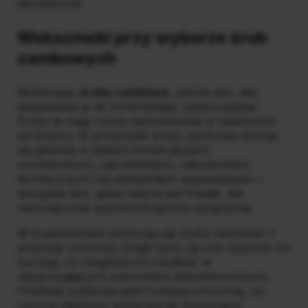
dynamiczne.
Wskazówki przy wyborze śrub
zamkowych
Wybierając
śruby zamkowe
, ważne jest, aby
dopasować je do konkretnego zastosowania.
Śruby te mają różne zastosowania w zależności
od branży. W przemyśle śruby zamkowe stosuje
się głównie w lekkich konstrukcjach
montażowych, ogrodzeniach, zabudowach
technicznych czy elementach wyposażenia —
wszędzie tam, gdzie ważne jest trwałe, ale
niekoniecznie wysokoobciążone połączenie.
W budownictwie preferuje się śruby zamkowe z
powłoką cynkową. Dzięki temu są one odporne na
korozję, co zwiększa ich trwałość w
niesprzyjających warunkach atmosferycznych.
Powłoka cynkowa pełni funkcję ochronną, co
czyni je idealnym wyborem do konstrukcji