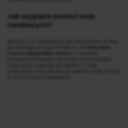
Jak wygląda montaż śrub
zamkowych?
Montaż śrub zamkowych jest stosunkowo prosty,
ale wymaga precyzji. Polega on na
wkręceniu
śrub w odpowiednie otwory
w kotwach,
podstawach słupków lub innych konstrukcjach.
Dzięki temu uzyskuje się stabilne i trwałe
połączenie, które skutecznie spełnia swoją funkcję
w różnorodnych aplikacjach.
Rabaty dla
subskrybentów!