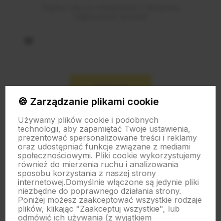
Zapisz się na newsletter i otrzymuj
najnowsze okazje!
Zapisz się na nasz biuletyn – Wpisz adres e-mail
Zapisz się
🍪 Zarządzanie plikami cookie
Używamy plików cookie i podobnych
technologii, aby zapamiętać Twoje ustawienia,
prezentować spersonalizowane treści i reklamy
oraz udostępniać funkcje związane z mediami
polityce prywatności
społecznościowymi. Pliki cookie wykorzystujemy
również do mierzenia ruchu i analizowania
sposobu korzystania z naszej strony
O nas
internetowej.
Domyślnie włączone są jedynie pliki
niezbędne do poprawnego działania strony.
Poniżej możesz zaakceptować wszystkie rodzaje
plików, klikając "Zaakceptuj wszystkie", lub
Obsługa klienta
odmówić ich używania (z wyjątkiem