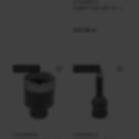
OTWORNICA
DIAMENTOWA Ø50 mm /
M14
203,58 zł
Do koszyka
Do ulubionych
Do ulubiony
WYSYŁKA 24H
WYSYŁKA 24H
WYSYŁKA 24H
WYSYŁKA 24H
WYSYŁKA 24H
WYSYŁKA 24H
WYSYŁKA 24H
WYSYŁKA 24H
WYSYŁKA 24H
WYSYŁKA 24H
WYSYŁKA 24H
WYSYŁKA 24H
OTWORNICA
OTWORNICA