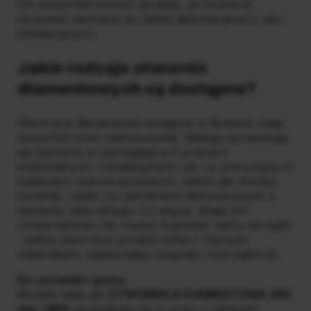
Ich wszechstronność sprawia, że można je
stosować zarówno do zadań dekoracyjnych, jak i
instalacyjnych.
Jakie rodzaje otwornic
diamentowych są dostępne?
Otwornice diamentowe dostępne w Boloiolo mają
wszechstronne zastosowanie, dlatego sprawdzają
się zarówno w wymagających pracach
budowlanych i instalacyjnych, jak i w precyzyjnych
zadaniach wykończeniowych, takich jak montaż
ceramiki, szkła czy elementów dekoracyjnych z
kamienia naturalnego. Co więcej, dzięki ich
uniwersalności nie musisz kupować wielu narzędzi
– jedna otwornica poradzi sobie z różnymi
materiałami, zapewniając wygodę i oszczędność.
Do ceramiki i gresu
Modele takie jak
OTWORNICA DIAMENTOWA Ø10
mm / M14
sprawdzają się w pracy z płytkami