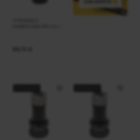
OTWORNICA
DIAMENTOWA Ø16 mm /
M14
84,72 zł
Do koszyka
Do ulubionych
Do ulubiony
WYSYŁKA 24H
WYSYŁKA 24H
WYSYŁKA 24H
WYSYŁKA 24H
WYSYŁKA 24H
WYSYŁKA 24H
WYSYŁKA 24H
WYSYŁKA 24H