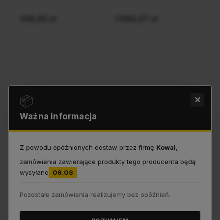
336,62 zł
1 060,07 zł
Do koszyka
Do koszyka
Otwornice diamentowe – Twoje niezawodne
📦
narzędzie w trudnych zadaniach
Ważna informacja
Dzięki wykorzystaniu segmentów diamentowych,
otwornice diamentowe charakteryzują się wysoką
trwałością i skutecznością cięcia, co sprawia, że
Z powodu opóźnionych dostaw przez firmę
Kowal
,
są niezastąpione zarówno w domowych
naprawach, jak i w profesjonalnych projektach. W
zamówienia zawierające produkty tego producenta będą
ofercie Boloiolo znajdziesz produkty takie jak
wysyłane
09.08
.
OTWORNICE DIAMENTOWE 6 - 68 mm 8
ELEMENTÓW M14
od RICHMANN EXCLUSIVE.
Pozostałe zamówienia realizujemy bez opóźnień.
Dlaczego otwornice diamentowe