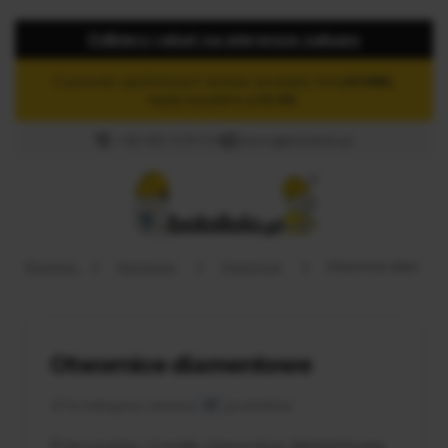
Odbierz rabat na pierwsze zakupy
Z powodu opóźnionych dostaw produkty firmy
KOWAL
będą wysyłane po
9.08.
+48 665 978 574
biuro@boloilolo.pl
Zaloguj się
Załóż konto
Boloilolo
Narzędzia
Otwornice
Otwornice diament
Wybierz coś dla siebie z naszej aktualnej oferty lub
Otwornice diamentowe
zaloguj się, aby przywrócić dodane produkty do listy
z poprzedniej sesji.
🛒
Ta kategoria zawiera
17
produktów
Precyzyjne i trwałe otwornice diamentowe