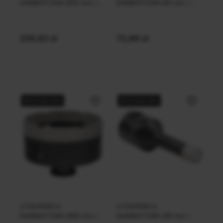
DIAMENTOWA Ø55 mm /
DIAMENTOWA Ø6 mm /
M14
M14
229,83 zł
72,86 zł
Do koszyka
Do koszyka
Do ulubionych
Do ulubiony
WYSYŁKA 24H
WYSYŁKA 24H
WYSYŁKA 24H
WYSYŁKA 24H
WYSYŁKA 24H
WYSYŁKA 24H
WYSYŁKA 24H
WYSYŁKA 24H
WYSYŁKA 24H
WYSYŁKA 24H
WYSYŁKA 24H
WYSYŁKA 24H
WYSYŁKA 24H
WYSYŁKA 24H
OTWORNICA
OTWORNICA
DIAMENTOWA Ø68 mm /
DIAMENTOWA Ø8 mm /