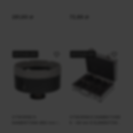
M14
M14
281,60 zł
72,86 zł
Do koszyka
Do koszyka
Do ulubionych
Do ulubiony
WYSYŁKA 24H
WYSYŁKA 24H
WYSYŁKA 24H
WYSYŁKA 24H
WYSYŁKA 24H
WYSYŁKA 24H
WYSYŁKA 24H
WYSYŁKA 24H
WYSYŁKA 24H
WYSYŁKA 24H
WYSYŁKA 24H
WYSYŁKA 24H
WYSYŁKA 24H
WYSYŁKA 24H
OTWORNICA
OTWORNICE DIAMENTOWE
DIAMENTOWA Ø82 mm /
6 - 68 mm 8 ELEMENTÓW
M14
M14