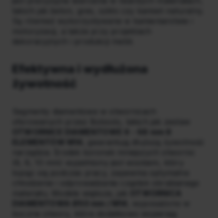
jest precyzyjne wiercenie w twardych materiałach,
takich jak beton, gres, szkło czy kamień naturalny.
Są również wykorzystywane w kamieniarstwie i
motoryzacji, a także przy projektach
dekoracyjnych i produkcji mebli.
Efektywna i wydłużona
żywotność
Segmenty diamentowe w otwornicach
oferowanych przez Boloiolo, takich jak zestaw
OTWORNICE DIAMENTOWE 6 - 68 mm 8
ELEMENTÓW M14
, gwarantują dłuższą żywotność
narzędzia. Środek koronek mniejszych otwornic
(6, 8, 10 mm) wypełniony jest woskiem, który
topiąc się podczas pracy, zapewnia optymalne
chłodzenie i odprowadzanie cząstek obrabianego
materiału. Modele większe, jak
OTWORNICA
DIAMENTOWA Ø50 mm / M14
, wyposażono w
boczne otwory, które dodatkowo wspierają