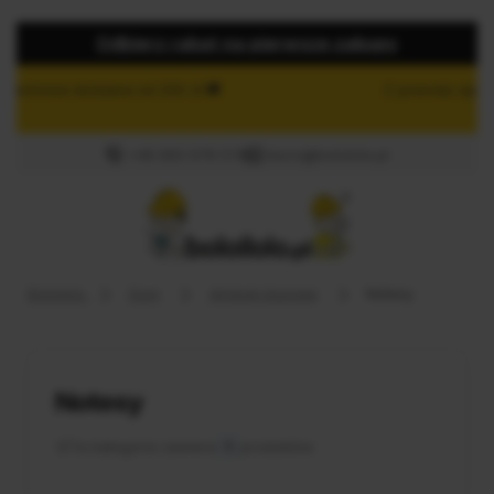
Odbierz rabat na pierwsze zakupy
Z powodu opóźnionych dostaw produkty firmy
KOWAL
będą wysyłane po
9.08.
+48 665 978 574
biuro@boloilolo.pl
Zaloguj się
Załóż konto
Boloilolo
Dom
Artykuły biurowe
Notesy
Wybierz coś dla siebie z naszej aktualnej oferty lub
Notesy
zaloguj się, aby przywrócić dodane produkty do listy
z poprzedniej sesji.
🛒
Ta kategoria zawiera
1
produktów