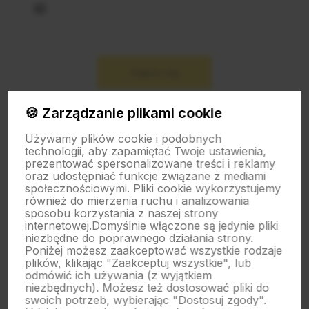
Zapisz się na nasz biuletyn – Wpisz adres e-mail
Zapisz się
🍪 Zarządzanie plikami cookie
Używamy plików cookie i podobnych
technologii, aby zapamiętać Twoje ustawienia,
polityce prywatności
prezentować spersonalizowane treści i reklamy
oraz udostępniać funkcje związane z mediami
społecznościowymi. Pliki cookie wykorzystujemy
O nas
również do mierzenia ruchu i analizowania
sposobu korzystania z naszej strony
internetowej.
Domyślnie włączone są jedynie pliki
niezbędne do poprawnego działania strony.
Obsługa klienta
Poniżej możesz zaakceptować wszystkie rodzaje
plików, klikając "Zaakceptuj wszystkie", lub
odmówić ich używania (z wyjątkiem
niezbędnych). Możesz też dostosować pliki do
Pomoc
swoich potrzeb, wybierając "Dostosuj zgody".