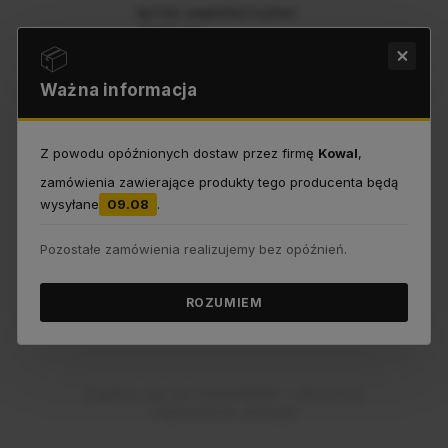
NOTES SAMOPRZYLEPNY
75x75 mm
📦
Ważna informacja
2,09 zł
Z powodu opóźnionych dostaw przez firmę
Kowal
,
Do koszyka
zamówienia zawierające produkty tego producenta będą
wysyłane
09.08
.
Pozostałe zamówienia realizujemy bez opóźnień.
ROZUMIEM
Rabaty dla
subskrybentów!
Zapisz się na newsletter i otrzymuj
najnowsze okazje!