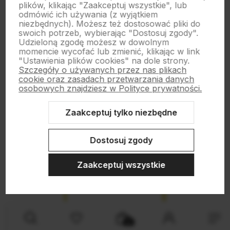
plików, klikając "Zaakceptuj wszystkie", lub
odmówić ich używania (z wyjątkiem
niezbędnych). Możesz też dostosować pliki do
Wkręt ciesielski 4x70 mm -
Wkręt ciesielski 5,0x120
swoich potrzeb, wybierając "Dostosuj zgody".
łeb stożkowy, TORX TX20,
mm - łeb talerzowy, TORX
Udzieloną zgodę możesz w dowolnym
200 szt.
TX25, 100 szt.
momencie wycofać lub zmienić, klikając w link
"Ustawienia plików cookies" na dole strony.
Szczegóły o używanych przez nas plikach
17,73 zł
28,76 zł
cookie oraz zasadach przetwarzania danych
osobowych znajdziesz w Polityce prywatności.
Do koszyka
Do koszyka
Zaakceptuj tylko niezbędne
Do ulubionych
Do ulubiony
WYSYŁKA 24H
WYSYŁKA 24H
WYSYŁKA 24H
Dostosuj zgody
Zaakceptuj wszystkie