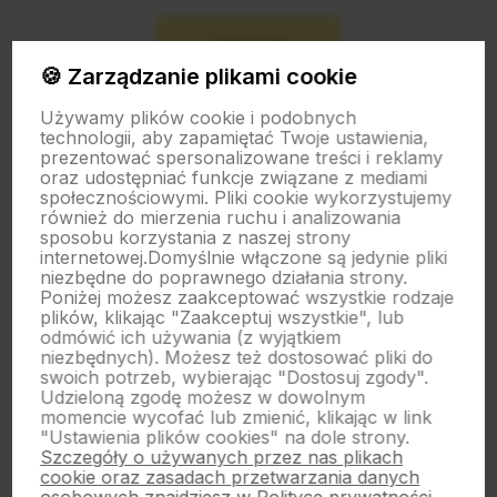
Zapisz się
🍪 Zarządzanie plikami cookie
Używamy plików cookie i podobnych
technologii, aby zapamiętać Twoje ustawienia,
prezentować spersonalizowane treści i reklamy
oraz udostępniać funkcje związane z mediami
polityce prywatności
społecznościowymi. Pliki cookie wykorzystujemy
również do mierzenia ruchu i analizowania
sposobu korzystania z naszej strony
O nas
internetowej.
Domyślnie włączone są jedynie pliki
niezbędne do poprawnego działania strony.
Poniżej możesz zaakceptować wszystkie rodzaje
plików, klikając "Zaakceptuj wszystkie", lub
Obsługa klienta
odmówić ich używania (z wyjątkiem
niezbędnych). Możesz też dostosować pliki do
swoich potrzeb, wybierając "Dostosuj zgody".
Pomoc
Udzieloną zgodę możesz w dowolnym
momencie wycofać lub zmienić, klikając w link
"Ustawienia plików cookies" na dole strony.
Szczegóły o używanych przez nas plikach
Moje konto
cookie oraz zasadach przetwarzania danych