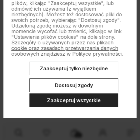
plików, klikając "Zaakceptuj wszystkie", lub
odmówić ich używania (z wyjątkiem
Do ulubionych
Do ulubiony
WYSYŁKA 24H
WYSYŁKA 24H
WYSYŁKA 24H
niezbędnych). Możesz też dostosować pliki do
swoich potrzeb, wybierając "Dostosuj zgody".
Udzieloną zgodę możesz w dowolnym
momencie wycofać lub zmienić, klikając w link
"Ustawienia plików cookies" na dole strony.
Szczegóły o używanych przez nas plikach
cookie oraz zasadach przetwarzania danych
osobowych znajdziesz w Polityce prywatności.
Zaakceptuj tylko niezbędne
Kula kominiarska 2,5 kg -
Kula kominiarska 2,5 kg, Ø
stalowa, do czyszczenia
100 mm - do czyszczenia
Dostosuj zgody
kominów
kominów
Zaakceptuj wszystkie
36,63 zł
38,52 zł
Do koszyka