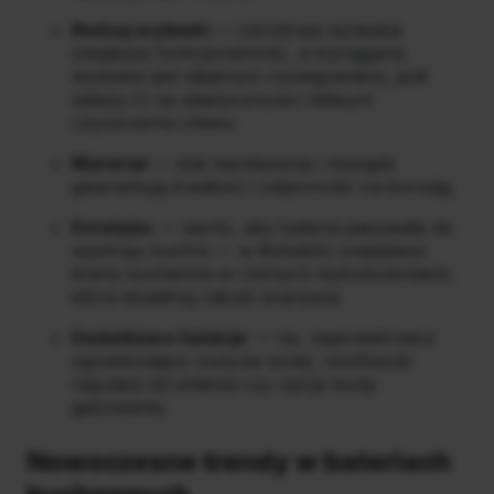
Rodzaj wylewki
— obrotowa wylewka
zwiększa funkcjonalność, a wyciągana
wylewka jest idealnym rozwiązaniem, jeśli
zależy Ci na elastyczności i łatwym
czyszczeniu zlewu.
Materiał
— stal nierdzewna i mosiądz
gwarantują trwałość i odporność na korozję.
Estetyka
— warto, aby bateria pasowała do
wystroju kuchni — w Boloilolo znajdziesz
krany kuchenne w różnych wykończeniach,
które dopełnią całość aranżacji.
Dodatkowe funkcje
— np. napowietrzacz
ograniczający zużycie wody, możliwość
regulacji strumienia czy opcja wody
gazowanej.
Nowoczesne trendy w bateriach