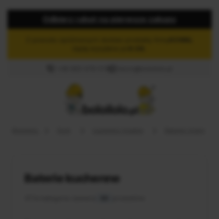
Odbierz rabat na pierwsze zakupy
Z powodu opóźnionych dostaw produkty firmy
KOWAL
będą wysyłane po
9.08.
+48 665 978 574
biuro@boloilolo.pl
Zaloguj się
Załóż konto
Boloilolo
Dom
Łazienka i toaleta
Baterie i krany
Wybierz coś dla siebie z naszej aktualnej oferty lub
Baterie kuchenne
zaloguj się, aby przywrócić dodane produkty do listy
z poprzedniej sesji.
🛒
Ta kategoria zawiera
30
produktów