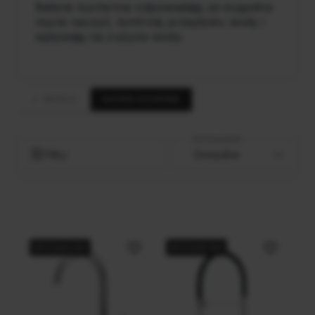
Baterie kuchenne odpowiadają za wygodne
mycie naczyń, kontrolę przepływu wody i
wpływają na zużycie wody.
WSTECZ
BATERIE KUCHENNE
Filtry
Do ulubionych
Do ulubiony
WYSYŁKA 24H
WYSYŁKA 24H
WYSYŁKA 24H
WYSYŁKA 24H
WYSYŁKA 24H