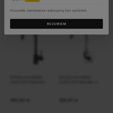
Do koszyka
Do koszyka
Pozostałe zamówienia realizujemy bez opóźnień.
ROZUMIEM
Do ulubionych
Do ulubiony
WYSYŁKA 24H
WYSYŁKA 24H
WYSYŁKA 24H
WYSYŁKA 24H
WYSYŁKA 24H
WYSYŁKA 24H
WYSYŁKA 24H
WYSYŁKA 24H
WYSYŁKA 24H
WYSYŁKA 24H
WYSYŁKA 24H
WYSYŁKA 24H
WYSYŁKA 24H
WYSYŁKA 24H
BATERIA KUCHENNA
BATERIA KUCHENNA
ZLEWOZMYWAKOWA
ZLEWOZMYWAKOWA Z
NEDA BLACK
OBROTOWĄ WYLEWKĄ
ONYKS
369,80 zł
205,47 zł