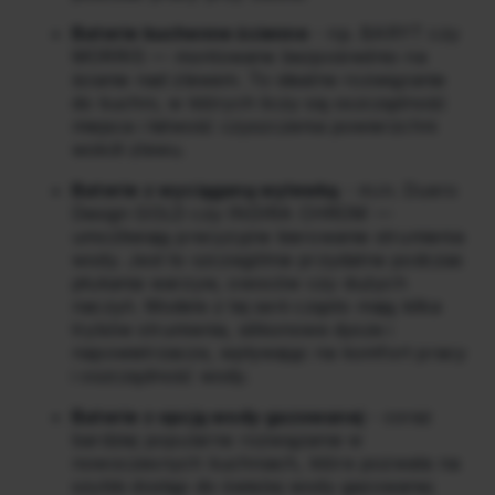
Baterie kuchenne ścienne
- np. BARYT czy
MORRIS — montowane bezpośrednio na
ścianie nad zlewem. To idealne rozwiązanie
do kuchni, w których liczy się oszczędność
miejsca i łatwość czyszczenia powierzchni
wokół zlewu.
Baterie z wyciąganą wylewką
- m.in. Duero
Design GOLD czy INDIRA CHROM —
umożliwiają precyzyjne kierowanie strumienia
wody. Jest to szczególnie przydatne podczas
płukania warzyw, owoców czy dużych
naczyń. Modele z tej serii często mają kilka
trybów strumienia, silikonowe dysze i
napowietrzacze, wpływając na komfort pracy
i oszczędność wody.
Baterie z opcją wody gazowanej
- coraz
bardziej popularne rozwiązanie w
nowoczesnych kuchniach, które pozwala na
szybki dostęp do świeżej wody gazowanej