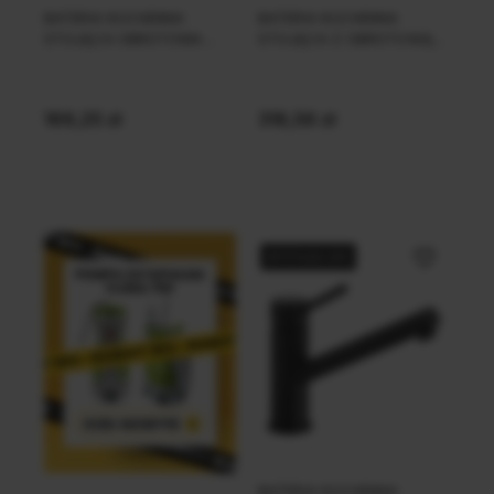
BATERIA KUCHENNA
BATERIA KUCHENNA
STOJĄCA OBROTOWA
STOJĄCA Z OBROTOWĄ
MORRIS
WYLEWKĄ ANDRA
169,25 zł
318,56 zł
Do koszyka
Do koszyka
Do ulubiony
WYSYŁKA 24H
WYSYŁKA 24H
WYSYŁKA 24H
WYSYŁKA 24H
BATERIA KUCHENNA