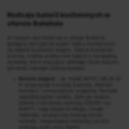
Rodzaje baterii kuchennych w
ofercie Boloilolo
W naszym asortymencie w sklepie Boloilolo
dostępny jest szeroki wybór baterii kuchennych.
Są baterie kuchenne stojące, baterie kuchenne
ścienne, a także praktyczne baterie z wyciąganą
wylewką, które znacząco ułatwiają mycie dużych
garnków i samego zlewozmywaka.
Baterie stojące
- np. model BASIC (96,39 zł)
to propozycja o prostej budowie, łatwości
montażu i uniwersalnym wyglądzie. Bardziej
zaawansowane modele, takie jak stojąca
bateria z obrotową wylewką ANDRA czy
BARYT, mają elegancki design, trwałe
materiały i praktyczną funkcję obrotu
wylewki, zwiększającą swobodę ruchów
podczas pracy przy zlewie.