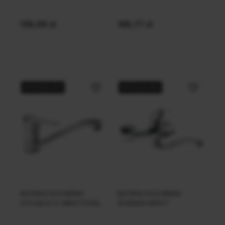
138,69 zł
148,77 zł
Do koszyka
Do koszyka
Do ulubionych
Do ulubiony
WYSYŁKA 24H
WYSYŁKA 24H
WYSYŁKA 24H
WYSYŁKA 24H
WYSYŁKA 24H
WYSYŁKA 24H
WYSYŁKA 24H
WYSYŁKA 24H
WYSYŁKA 24H
WYSYŁKA 24H
BATERIA KUCHENNA
BATERIA KUCHENNA
STOJĄCA Z OBROTOWĄ
ŚCIENNA BARYT
WYLEWKĄ LEONIT