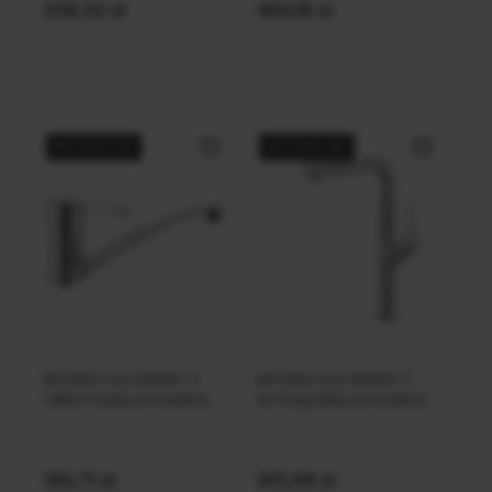
238,02 zł
464,19 zł
Do koszyka
Do koszyka
Do ulubionych
Do ulubiony
WYSYŁKA 24H
WYSYŁKA 24H
WYSYŁKA 24H
WYSYŁKA 24H
WYSYŁKA 24H
WYSYŁKA 24H
WYSYŁKA 24H
WYSYŁKA 24H
WYSYŁKA 24H
WYSYŁKA 24H
WYSYŁKA 24H
WYSYŁKA 24H
BATERIA KUCHENNA Z
BATERIA KUCHENNA Z
OBROTOWĄ WYLEWKĄ
WYCIĄGANĄ WYLEWKĄ
SODALIT
DUERO DESIGN
195,71 zł
613,08 zł