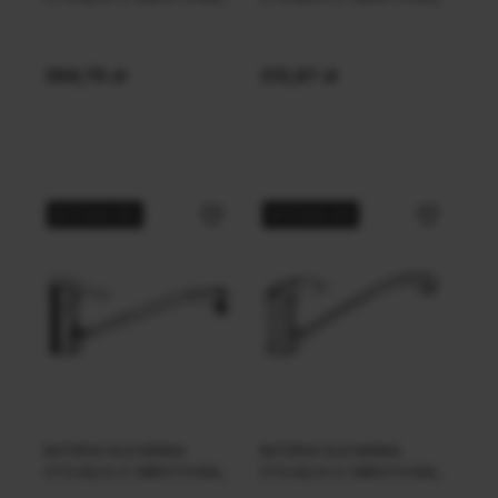
WYLEWKĄ ANGELIT
WYLEWKĄ BARYT
394,79 zł
213,87 zł
Do koszyka
Do koszyka
Do ulubionych
Do ulubiony
WYSYŁKA 24H
WYSYŁKA 24H
WYSYŁKA 24H
WYSYŁKA 24H
WYSYŁKA 24H
WYSYŁKA 24H
WYSYŁKA 24H
WYSYŁKA 24H
WYSYŁKA 24H
WYSYŁKA 24H
BATERIA KUCHENNA
BATERIA KUCHENNA
STOJĄCA Z OBROTOWĄ
STOJĄCA Z OBROTOWĄ
WYLEWKĄ GRANAT
WYLEWKĄ JASPIS